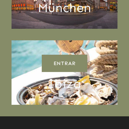
München
ENTRAR
Ibiza